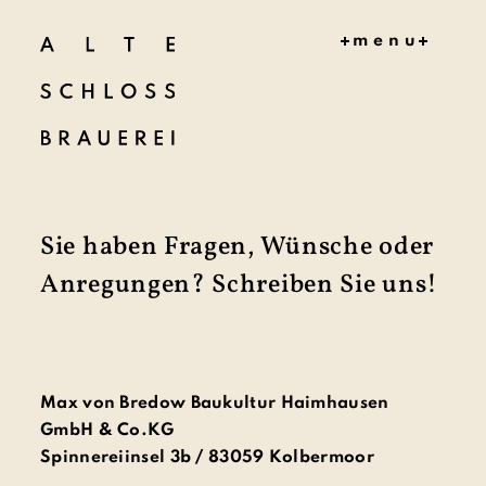
menu
HOME
MITMAC
HEN
KONZEPT
ZEITPLA
N
Sie haben Fragen, Wünsche oder
AKTUELL
ES
Anregungen? Schreiben Sie uns!
DOKUME
NTE
PROJEKT
TEAM
KONTAK
Max von Bredow Baukultur Haimhausen
T
GmbH & Co.KG
Spinnereiinsel 3b / 83059 Kolbermoor