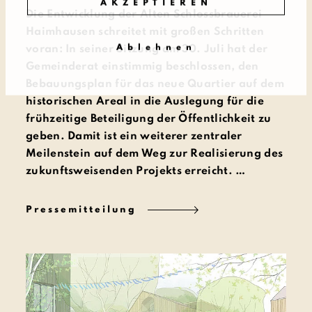
AKZEPTIEREN
Die Entwicklung der Alten Schlossbrauerei
Haimhausen schreitet mit großen Schritten
Ablehnen
voran: In seiner Sitzung am 30. Juli hat der
Gemeinderat einstimmig beschlossen, den
Bebauungsplan für das neue Quartier auf dem
historischen Areal in die Auslegung für die
frühzeitige Beteiligung der Öffentlichkeit zu
geben. Damit ist ein weiterer zentraler
Meilenstein auf dem Weg zur Realisierung des
zukunftsweisenden Projekts erreicht. …
Pressemitteilung