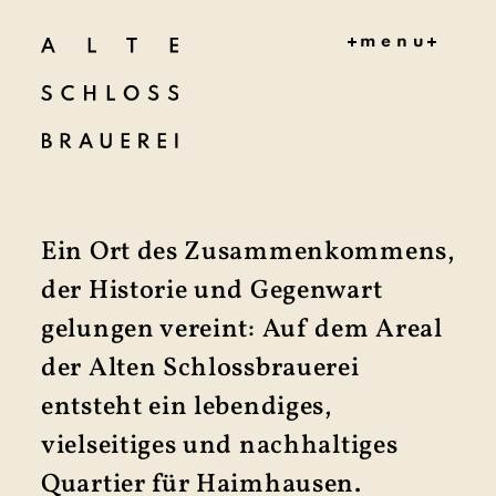
menu
HOME
MITMAC
HEN
KONZEPT
ZEITPLA
N
Ein Ort des Zusammen­kommens,
AKTUELL
ES
der Historie und Gegenwart
DOKUME
gelungen vereint: Auf dem Areal
NTE
der Alten Schloss­brau­erei
PROJEKT
TEAM
entsteht ein lebendiges,
KONTAK
T
vielseitiges und nach­haltiges
Quartier für Haimhausen.