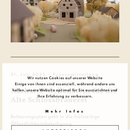
31. Juli 2025 – Pressemitteilung
Wir nutzen Cookies auf unserer Website
Einige von ihnen sind essenziell, während andere uns
Nächster Meilenstein für die
helfen, unsere Website optimal für Sie auszurichten und
Ihre Erfahrung zu verbessern.
Alte Schlossbrauerei
Mehr Infos
Bebauungsplan geht in die frühzeitige
Öffentlichkeitsbeteiligung