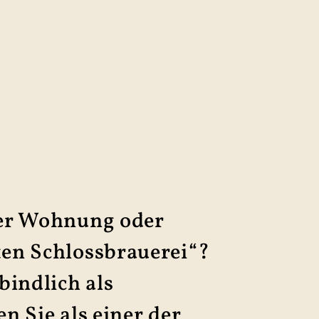
er
Wohnung
oder
en Schloss­brau­e­rei“?
bindlich als
n Sie als einer der