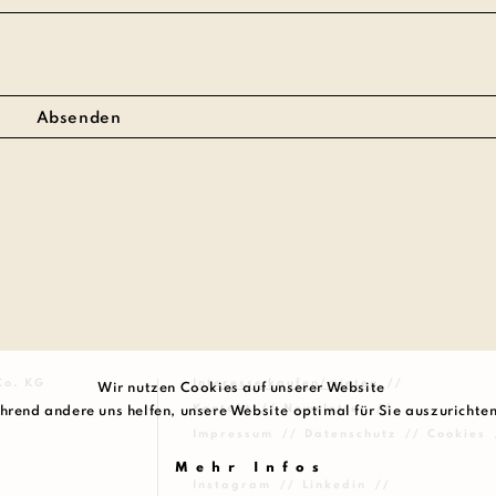
Co. KG
Interesse kaufen/mieten
Wir nutzen Cookies auf unserer Website
Kontakt
Newsletter
hrend andere uns helfen, unsere Website optimal für Sie auszurichte
Impressum
Datenschutz
Cookies
Mehr Infos
Instagram
Linkedin